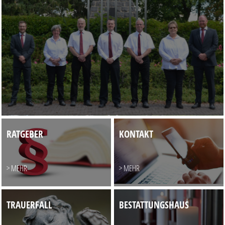
RATGEBER
KONTAKT
> MEHR
> MEHR
TRAUERFALL
BESTATTUNGSHAUS