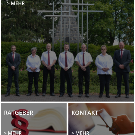
> MEHR
RATGEBER
KONTAKT
> MEHR
> MEHR